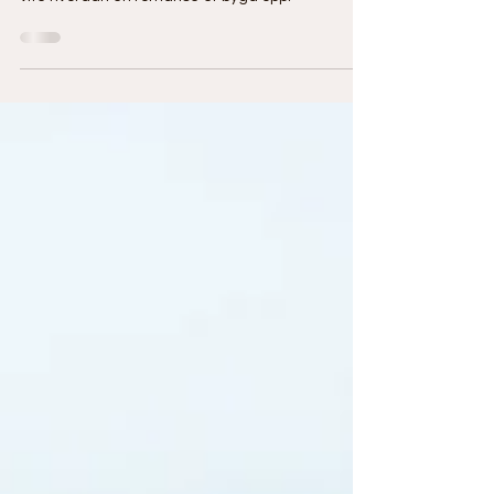
Slik bygger du en romance på
fire akter!
Drømmer du om å skrive romance? Da bør du
vite hvordan en romanse er bygd opp.