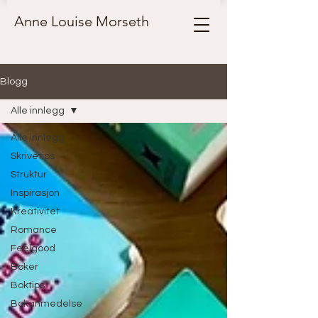
Anne Louise Morseth
Blogg
Alle innlegg
Alle innlegg
Skrivetips
Struktur
Inspirasjon
Kreativitet
Romance
Feelgood
Bøker
Boktips
Bokanmedelse