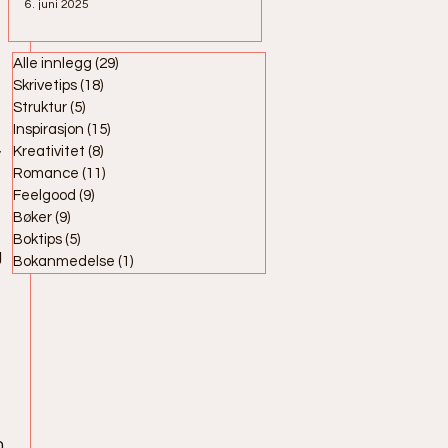
6. juni 2025
Alle innlegg
(29)
29 innlegg
Skrivetips
(18)
18 innlegg
Struktur
(5)
5 innlegg
Inspirasjon
(15)
15 innlegg
 
Kreativitet
(8)
8 innlegg
Romance
(11)
11 innlegg
Feelgood
(9)
9 innlegg
Bøker
(9)
9 innlegg
Boktips
(5)
5 innlegg
 
Bokanmedelse
(1)
1 innlegg
 