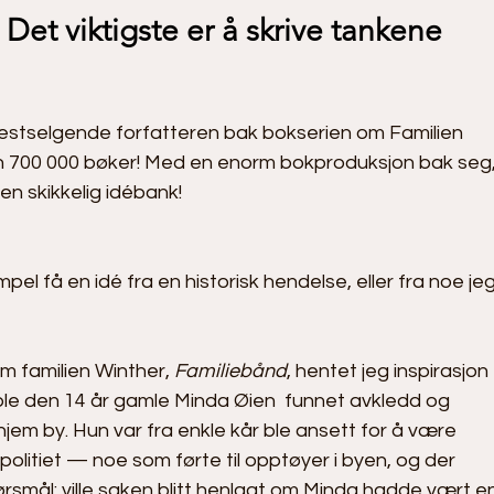
 
Det viktigste er å skrive tankene 
estselgende forfatteren bak bokserien om Familien 
nn 700 000 bøker! Med en enorm bokproduksjon bak seg,
 en skikkelig idébank!
pel få en idé fra en historisk hendelse, eller fra noe jeg
m familien Winther, 
Familiebånd
, hentet jeg inspirasjon 
8 ble den 14 år gamle Minda Øien  funnet avkledd og 
hjem by. Hun var fra enkle kår ble ansett for å være 
politiet — noe som førte til opptøyer i byen, og der 
rsmål: ville saken blitt henlagt om Minda hadde vært en