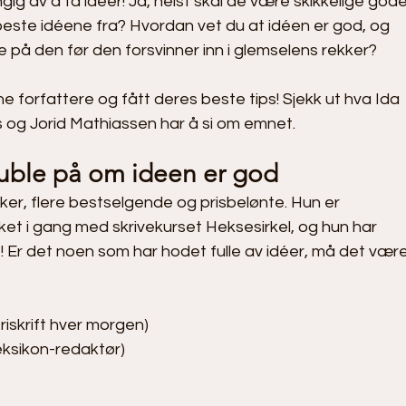
ig av å få idéer! Ja, helst skal de være skikkelige gode
este idéene fra? Hvordan vet du at idéen er god, og 
re på den før den forsvinner inn i glemselens rekker?
 forfattere og fått deres beste tips! Sjekk ut hva Ida 
 og Jorid Mathiassen har å si om emnet.
ruble på om ideen er god
ker, flere bestselgende og prisbelønte. Hun er 
kket i gang med skrivekurset Heksesirkel, og hun har 
! Er det noen som har hodet fulle av idéer, må det være
riskrift hver morgen)
eksikon-redaktør)