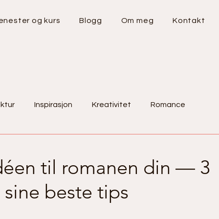
enester og kurs
Blogg
Om meg
Kontakt
ktur
Inspirasjon
Kreativitet
Romance
tips
Bokanmedelse
idéen til romanen din — 3
 sine beste tips