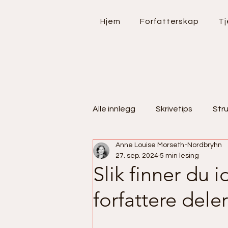
Hjem
Forfatterskap
Tj
Alle innlegg
Skrivetips
Stru
Anne Louise Morseth-Nordbryhn
Feelgood
Bøker
Bok
27. sep. 2024
5 min lesing
Slik finner du 
forfattere deler