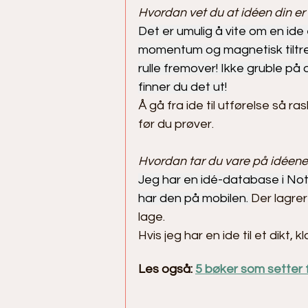
Hvordan vet du at idéen din er
Det er umulig å vite om en ide 
momentum og magnetisk tiltrekn
rulle fremover! Ikke gruble på
finner du det ut!
Å gå fra ide til utførelse så r
før du prøver.
Hvordan tar du vare på idéene
Jeg har en idé-database i Noti
har den på mobilen. 
Der lagrer 
lage.
Hvis jeg har en ide til et dikt
Les også: 
5 bøker som setter f