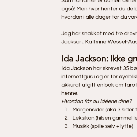
Som forfatter er du helt avheng
også! Men hvor henter du de b
hvordan i alle dager tar du va
Jeg har snakket med tre drevne
Jackson, Kathrine Wessel-Aas
Ida Jackson: Ikke g
Ida Jackson har skrevet 35 bø
internettguru og er for øyebli
akkurat utgitt en bok om tarot
henne.
Hvordan får du idéene dine?
Morgensider (aka 3 sider f
Leksikon (hilsen gammel l
Musikk (spille selv + lytte)