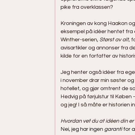
pike fra overklassen?
Kroningen av kong Haakon og d
eksempel på idéer hentet fra e
Winther-serien, 
Størst av alt
, 
avisartikler og annonser fra d
kilde for en forfatter av histo
Jeg henter også idéer fra eget
i november drar min søster og 
hotellet, og gjør omtrent de 
Hedvig på førjulstur til Købe
og jeg! I så måte er historien i
Hvordan vet du at idéen din er
Nei, jeg har ingen 
garanti
 for 