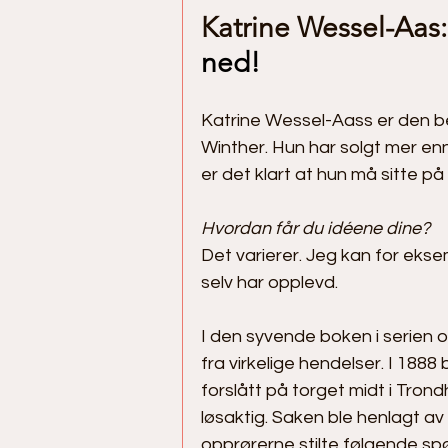
Katrine Wessel-Aas:
ned! 
Katrine Wessel-Aass er den b
Winther. Hun har solgt mer e
er det klart at hun må sitte på
Hvordan får du idéene dine?
Det varierer. Jeg kan for eksem
selv har opplevd. 
I den syvende boken i serien o
fra virkelige hendelser. I 188
forslått på torget midt i Trond
løsaktig. Saken ble henlagt av 
opprørerne stilte følgende spø