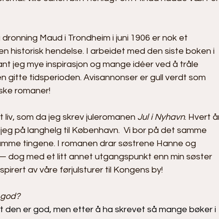
ronning Maud i Trondheim i juni 1906 er nok et 
n historisk hendelse. I arbeidet med den siste boken i 
fant jeg mye inspirasjon og mange idéer ved å tråle 
en gitte tidsperioden. Avisannonser er gull verdt som 
riske romaner!
 liv, som da jeg skrev juleromanen 
Jul i Nyhavn
. Hvert å
jeg på langhelg til København.  Vi bor på det samme 
samme tingene. I romanen drar søstrene Hanne og 
n — dog med et litt annet utgangspunkt enn min søster 
nspirert av våre førjulsturer til Kongens by!
 god?
at den er god, men etter å ha skrevet så mange bøker i 