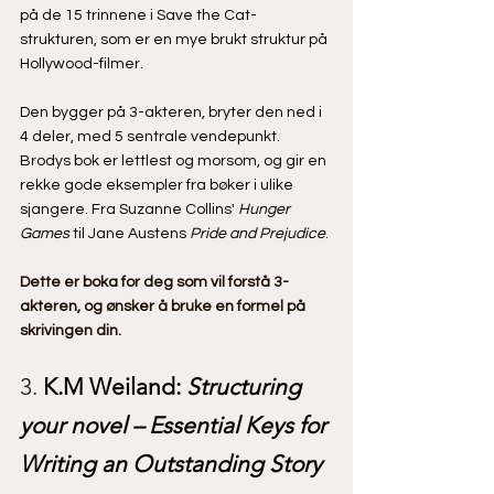
på de 15 trinnene i Save the Cat-
strukturen, som er en mye brukt struktur på 
Hollywood-filmer. 
Den bygger på 3-akteren, bryter den ned i 
4 deler, med 5 sentrale vendepunkt. 
Brodys bok er lettlest og morsom, og gir en 
rekke gode eksempler fra bøker i ulike 
sjangere. Fra Suzanne Collins' 
Hunger 
Games
 til Jane Austens 
Pride and Prejudice
.
Dette er boka for deg som vil forstå 3-
akteren, og ønsker å bruke en formel på 
skrivingen din.
3. 
K.M Weiland: 
Structuring 
your novel – Essential Keys for 
Writing an Outstanding Story