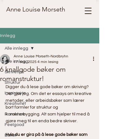
Anne Louise Morseth
Innlegg
Alle innlegg
Anne Louise Morseth-Nordbryhn
Alle innlegg
17. sep. 2025
4 min lesing
6 knallgode bøker om
Skrivetips
romanstruktur!
Struktur
Digger du å lese gode bøker om skriving? 
Inspirasjon
Det gjør jeg. Om det er essays om kreative 
metoder, eller arbeidsbøker som lærer 
Kreativitet
bort formler for struktur og 
Romance
karakterbygging. Alt som hjelper til med å 
gjøre meg til en enda bedre skriver.
Feelgood
Hvis du er gira på å lese gode bøker som 
Bøker