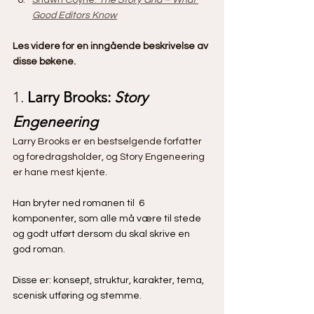
Shawn Coyne: 
The Story Grid – What 
Good Editors Know
Les videre for en inngående beskrivelse av 
disse bøkene.
1. 
Larry Brooks: 
Story 
Engeneering
Larry Brooks er en bestselgende forfatter 
og foredragsholder, og Story Engeneering 
er hane mest kjente.
Han bryter ned romanen til  6 
komponenter, som alle må være til stede 
og godt utført dersom du skal skrive en 
god roman. 
Disse er: konsept, struktur, karakter, tema, 
scenisk utføring og stemme. 