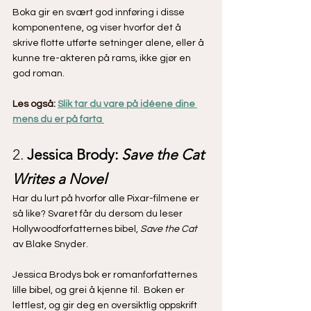
Boka gir en svært god innføring i disse 
komponentene, og viser hvorfor det å 
skrive flotte utførte setninger alene, eller å 
kunne tre-akteren på rams, ikke gjør en 
god roman.
Les også:
Slik tar du vare på idéene dine 
mens du er på farta 
2. 
Jessica Brody: 
Save the Cat 
Writes a Novel
Har du lurt på hvorfor alle Pixar-filmene er 
så like? Svaret får du dersom du leser 
Hollywoodforfatternes bibel,
 Save the Cat
av Blake Snyder. 
Jessica Brodys bok er romanforfatternes 
lille bibel, og grei å kjenne til.  Boken er 
lettlest, og gir deg en oversiktlig oppskrift 