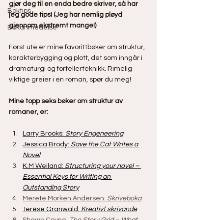
gjør deg til en enda bedre skriver, så har 
Boktips
jeg gode tips! (Jeg har nemlig pløyd 
gjennom ekstremt mange!)
Bokanmedelse
Først ute er mine favorittbøker om struktur, 
karakterbygging og plott, det som inngår i 
dramaturgi og fortellerteknikk. Rimelig 
viktige greier i en roman, spør du meg!
Mine topp seks bøker om struktur av 
romaner, er:
Larry Brooks: 
Story Engeneering
Jessica Brody: 
Save the Cat Writes a 
Novel
K.M Weiland: 
Structuring your novel – 
Essential Keys for Writing an 
Outstanding Story
Merete Morken Andersen: 
Skriveboka
Terése Granwald: 
Kreativt skrivande