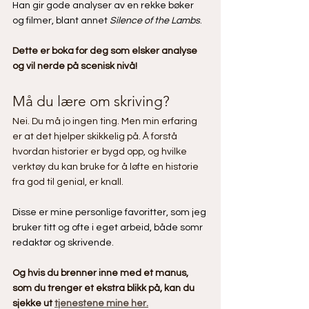
Han gir gode analyser av en rekke bøker 
og filmer, blant annet 
Silence of the Lambs
.
Dette er boka for deg som elsker analyse 
og vil nerde på scenisk nivå!
Må du lære om skriving?
Nei. Du må jo ingen ting. Men min erfaring 
er at det hjelper skikkelig på. Å forstå 
hvordan historier er bygd opp, og hvilke 
verktøy du kan bruke for å løfte en historie 
fra god til genial, er knall.
Disse er mine personlige favoritter, som jeg 
bruker titt og ofte i eget arbeid, både somr 
redaktør og skrivende.
Og hvis du brenner inne med et manus, 
som du trenger et ekstra blikk på, kan du 
sjekke ut 
tjenestene mine her.