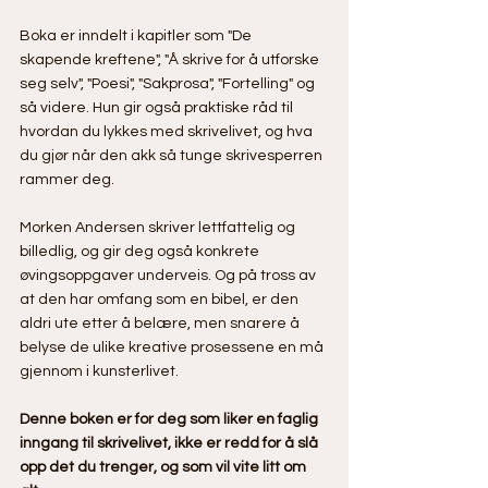
Boka er inndelt i kapitler som "De 
skapende kreftene", "Å skrive for å utforske 
seg selv", "Poesi", "Sakprosa", "Fortelling" og 
så videre. Hun gir også praktiske råd til 
hvordan du lykkes med skrivelivet, og hva 
du gjør når den akk så tunge skrivesperren 
rammer deg. 
Morken Andersen skriver lettfattelig og 
billedlig, og gir deg også konkrete 
øvingsoppgaver underveis. Og på tross av 
at den har omfang som en bibel, er den 
aldri ute etter å belære, men snarere å 
belyse de ulike kreative prosessene en må 
gjennom i kunsterlivet.
Denne boken er for deg som liker en faglig 
inngang til skrivelivet, ikke er redd for å slå 
opp det du trenger, og som vil vite litt om 