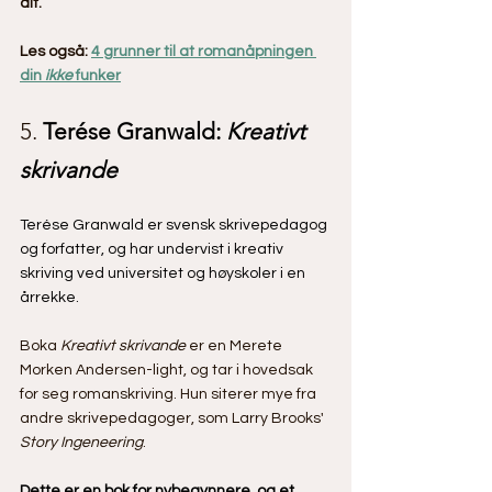
alt.
Les også: 
4 grunner til at romanåpningen 
din 
ikke
 funker
5. 
Terése Granwald: 
Kreativt 
skrivande
Terése Granwald er svensk skrivepedagog 
og forfatter, og har undervist i kreativ 
skriving ved universitet og høyskoler i en 
årrekke. 
Boka 
Kreativt skrivande
 er en Merete 
Morken Andersen-light, og tar i hovedsak 
for seg romanskriving. Hun siterer mye fra 
andre skrivepedagoger, som Larry Brooks' 
Story Ingeneering
.
Dette er en bok for nybegynnere, og et 