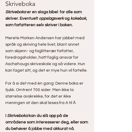
Skriveboka
Skriveboka
 er en slags bibel  for alle som 
skriver. Eventuelt 
oppslagsverk
 og 
kokebok
, 
som forfatteren selv skriver i boken.
Merete Morken Andersen har jobbet med 
språk og skriving hele livet, blant annet 
som skjønn- og faglitterær forfatter, 
foredragsholder, hatt faglig ansvar for 
Aschehougs skriveskole og så videre. Hun 
kan faget sitt, og det er mye hun vil fortelle.
For å si det med én gang: Denne boka er 
tjukk. Omtrent 700 sider. Men ikke la 
størrelse avskrekke, for det er ikke 
meningen at den skal leses fra A til Å. 
I 
Skriveboka
 kan du slå opp på de 
områdene som interesserer deg, eller som 
du behøver å jobbe med akkurat nå. 