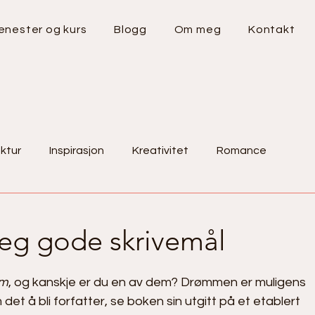
enester og kurs
Blogg
Om meg
Kontakt
ktur
Inspirasjon
Kreativitet
Romance
tips
Bokanmedelse
 deg gode skrivemål
øm
, og kanskje er du en av dem? Drømmen er muligens 
et å bli forfatter, se boken sin utgitt på et etablert 