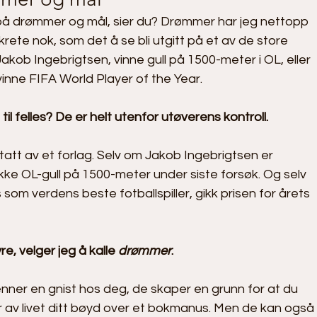
n på drømmer og mål, sier du? Drømmer har jeg nettopp 
rete nok, som det å se bli utgitt på et av de store 
akob Ingebrigtsen, vinne gull på 1500-meter i OL, eller 
vinne FIFA World Player of the Year.
til felles? De er helt utenfor utøverens kontroll.
tatt av et forlag. Selv om Jakob Ingebrigtsen er 
ikke OL-gull på 1500-meter under siste forsøk. Og selv 
som verdens beste fotballspiller, gikk prisen for årets 
e, velger jeg å kalle 
drømmer
.
enner en gnist hos deg, de skaper en grunn for at du 
r av livet ditt bøyd over et bokmanus. Men de kan også 