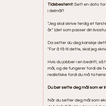
Tidsbestemt:
 Sett en dato fo
i delmål? 
"Jeg skal skrive ferdig et førs
år." (det som passer din livssit
Da setter du deg kanskje det
"For å få til dette, skal jeg sk
Hvis du jobber i en bedrift, s
mål, og de fungerer fordi de t
realistiske fordi du må ta hensyn
Du bør sette deg mål som er inn
Når du setter deg mål som eks