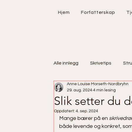
Hjem
Forfatterskap
Tj
Alle innlegg
Skrivetips
Stru
Anne Louise Morseth-Nordbryhn
Feelgood
Bøker
Bok
29. aug. 2024
4 min lesing
Slik setter du
Oppdatert:
4. sep. 2024
Mange bærer på en 
skrivedr
både levende og konkret, som d