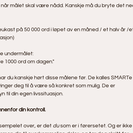
r når målet skal være nådd. Kanskje må du bryte det ne
teukast på 50 000 ord i løpet av en måned / et halv år /e
uasjon)
te undermålet:
rive 1000 ord om dagen." 
å har du kanskje hørt disse målene før. De kalles SMARTe
vinger deg til å være så konkret som mulig. De er 
 til din egen livssituasjon. 
enfor din kontroll. 
empelet over, er det 
du
 som er i førersetet. Og er ikke