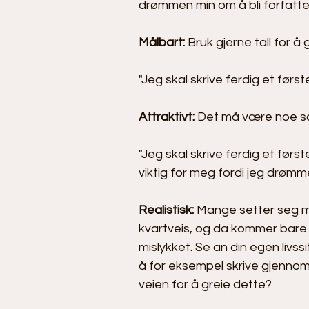
drømmen min om å bli forfatter
Målbart: 
Bruk gjerne tall for å 
"Jeg skal skrive ferdig et førs
Attraktivt: 
Det må være noe som d
"Jeg skal skrive ferdig et førs
viktig for meg fordi jeg drømme
Realistisk: 
Mange setter seg mål
kvartveis, og da kommer bare 
mislykket. Se an din egen livssi
å for eksempel skrive gjennom 
veien for å greie dette?