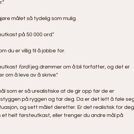
."
gjøre målet så tydelig som mulig. 
teutkast på 50 000 ord."
u er villig til å jobbe for. 
teutkast 
fordi
 jeg drømmer om å bli forfatter, og det er 
r om å leve av å skrive."
 som er så urealistiske at de gir opp før de er 
styggen på ryggen og tar deg. Da er det lett å føle seg
tuasjon, og sett målet deretter. Er det realistisk for deg
et helt førsteutkast, eller trenger du andre mål på 