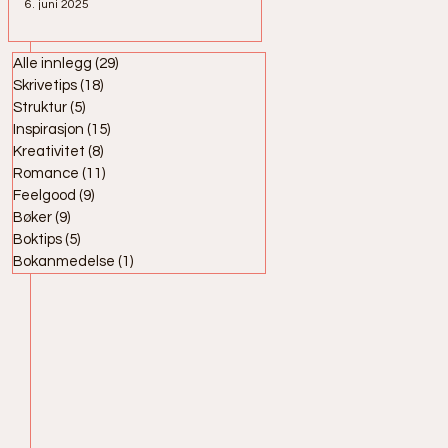
6. juni 2025
Alle innlegg
(29)
29 innlegg
Skrivetips
(18)
18 innlegg
Struktur
(5)
5 innlegg
Inspirasjon
(15)
15 innlegg
Kreativitet
(8)
8 innlegg
Romance
(11)
11 innlegg
Feelgood
(9)
9 innlegg
Bøker
(9)
9 innlegg
Boktips
(5)
5 innlegg
Bokanmedelse
(1)
1 innlegg